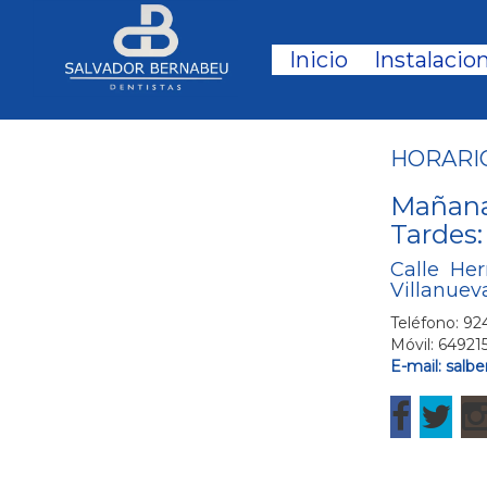
Inicio
Instalacio
HORARI
Mañanas
Tardes:
Calle He
Villanuev
Teléfono: 9
Móvil: 64921
E-mail: sal