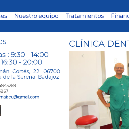
nes
Nuestro equipo
Tratamientos
Financ
CLÍNICA DEN
OS
 : 9:30 - 14:00
Previous
 16:30 - 20:00
rnán Cortés, 22, 06700
a de la Serena, Badajoz
24843258
5867
bernabeu@gmail.com